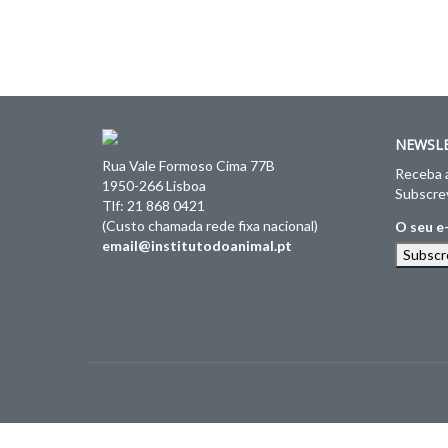
NEWSL
Rua Vale Formoso Cima 77B
Receba a
1950-266 Lisboa
Subscrev
Tlf: 21 868 0421
(Custo chamada rede fixa nacional)
O seu e
email@institutodoanimal.pt