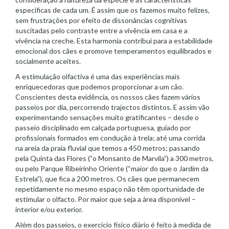
específicas de cada um. É assim que os fazemos muito felizes,
sem frustrações por efeito de dissonâncias cognitivas
suscitadas pelo contraste entre a vivência em casa e a
vivência na creche. Esta harmonia contribui para a estabilidade
emocional dos cães e promove temperamentos equilibrados e
socialmente aceites.
A estimulação olfactiva é uma das experiências mais
enriquecedoras que podemos proporcionar a um cão.
Conscientes desta evidência, os nossos cães fazem vários
passeios por dia, percorrendo trajectos distintos. E assim vão
experimentando sensações muito gratificantes – desde o
passeio disciplinado em calçada portuguesa, guiado por
profissionais formados em condução à trela; até uma corrida
na areia da praia fluvial que temos a 450 metros; passando
pela Quinta das Flores (“o Monsanto de Marvila”) a 300 metros,
ou pelo Parque Ribeirinho Oriente (“maior do que o Jardim da
Estrela”), que fica a 200 metros. Os cães que permanecem
repetidamente no mesmo espaço não têm oportunidade de
estimular o olfacto. Por maior que seja a área disponível –
interior e/ou exterior.
Além dos passeios, o exercício físico diário é feito à medida de